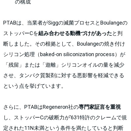
の構成
PTABは、当業者がSiggの滅菌プロセスとBoulangeの
ストッパーCを
組み合わせる動機づけがあった
と判
断しました。その根拠として、Boulangeの焼き付け
シリコン処理（baked-on siliconization process）が
「残留」または「遊離」シリコンオイルの量を減少
させ、タンパク質製剤に対する悪影響を軽減できる
という点を挙げています。
さらに、PTABはRegeneron社の
専門家証言を重視
し、ストッパーCの破断力が’631特許のクレームで規
定された11N未満という条件を満たしていると判断