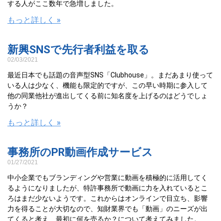
する人がここ数年で急増しました。
もっと詳しく »
新興SNSで先行者利益を取る
02/03/2021
最近日本でも話題の音声型SNS「Clubhouse」。まだあまり使って
いる人は少なく、機能も限定的ですが、この早い時期に参入して
他の同業他社が進出してくる前に知名度を上げるのはどうでしょ
うか？
もっと詳しく »
事務所のPR動画作成サービス
01/27/2021
中小企業でもブランディングや営業に動画を積極的に活用してく
るようになりましたが、特許事務所で動画に力を入れているとこ
ろはまだ少ないようです。これからはオンラインで目立ち、影響
力を得ることが大切なので、知財業界でも「動画」のニーズが出
てくると考え、最初に何を売るか？について考えてみました。