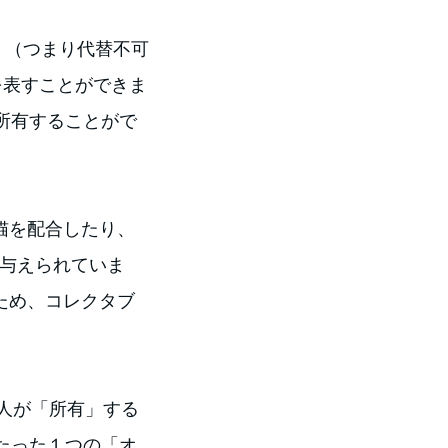
e」（つまり代替不可
を表すことができま
所有することがで
sは猫を配合したり、
が与えられていま
なため、コレクタブ
人が「所有」する
たった１つの「オ