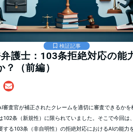
検証記事
 特許弁護士：103条拒絶対応の
か？（前編）
AI審査官が補正されたクレームを適切に審査できるかを
は102条（新規性）に限られていました。そこで今回は
要する103条（非自明性）の拒絶対応におけるAIの能力