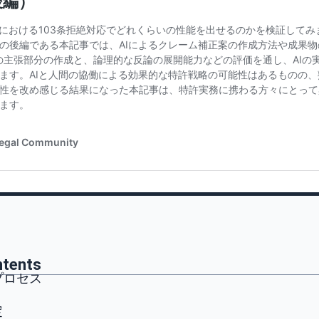
ntents
プロセス
定