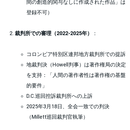
間の創造的関与なしに作成された作品」は
登録不可）
裁判所での審理（2022-2025年）
：
コロンビア特別区連邦地方裁判所での提訴
地裁判決（Howell判事）は著作権局の決定
を支持：「人間の著作者性は著作権の基盤
的要件」
D.C.巡回控訴裁判所への上訴
2025年3月18日、全会一致での判決
（Millett巡回裁判官執筆）