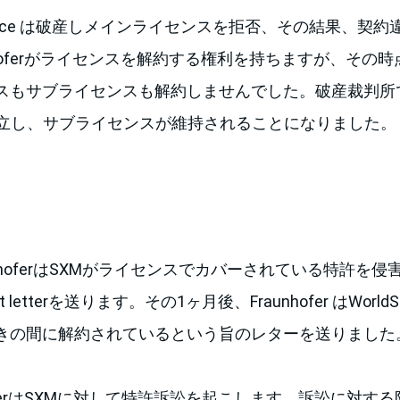
Space は破産しメインライセンスを拒否、その結果、契
hoferがライセンスを解約する権利を持ちますが、その時点で、
もサブライセンスも解約しませんでした。破産裁判所では、F
成立し、サブライセンスが維持されることになりました。
unhoferはSXMがライセンスでカバーされている特許を
sist letterを送ります。その1ヶ月後、Fraunhofer はWor
きの間に解約されているという旨のレターを送りました
hoferはSXMに対して特許訴訟を起こします。訴訟に対す