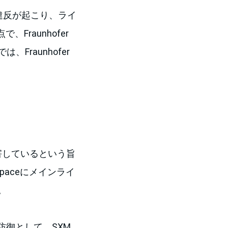
約違反が起こり、ライ
Fraunhofer
raunhofer
侵害しているという旨
ldSpaceにメインライ
。
る防御として、SXM