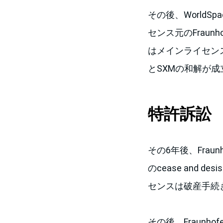
その後、World
センス元のFraun
はメインライセンス
とSXMの和解が
特許訴訟
その6年後、Fra
のcease and de
センスは破産手続
その後、Fraun