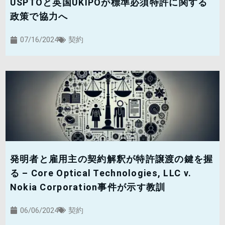
USPTOと英国UKIPOが標準必須特許に関する
政策で協力へ
07/16/2024
契約
発明者と雇用主の契約解釈が特許譲渡の鍵を握
る – Core Optical Technologies, LLC v.
Nokia Corporation事件が示す教訓
06/06/2024
契約