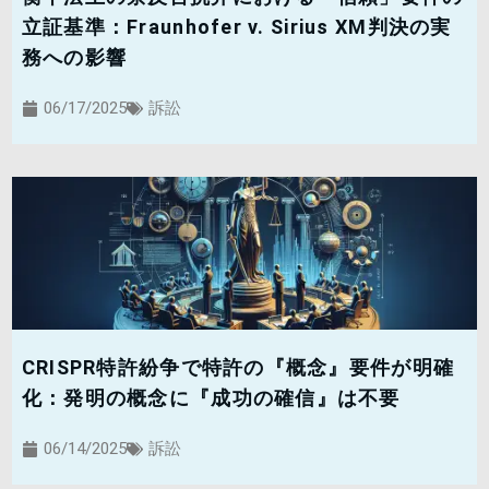
立証基準：Fraunhofer v. Sirius XM判決の実
務への影響
06/17/2025
訴訟
CRISPR特許紛争で特許の『概念』要件が明確
化：発明の概念に『成功の確信』は不要
06/14/2025
訴訟