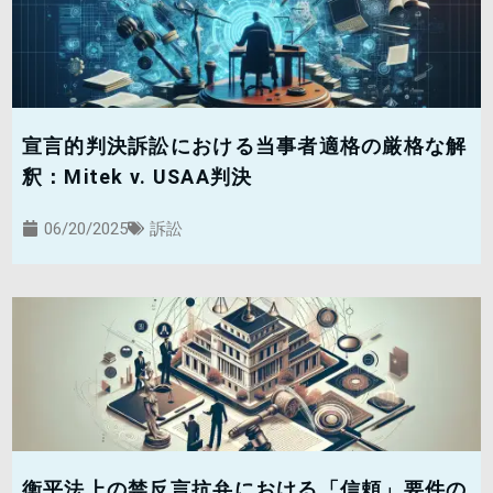
宣言的判決訴訟における当事者適格の厳格な解
釈：Mitek v. USAA判決
06/20/2025
訴訟
衡平法上の禁反言抗弁における「信頼」要件の