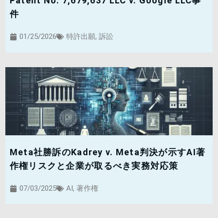
Patent No. 7,679,637 LLC v. Google LLC事
件
01/25/2026
特許出願
,
訴訟
Meta社勝訴のKadrey v. Meta判決が示すAI著
作権リスクと企業が取るべき実務対応策
07/03/2025
AI
,
著作権