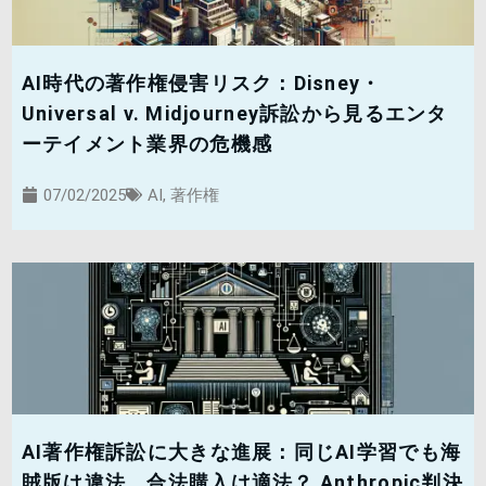
AI時代の著作権侵害リスク：Disney・
Universal v. Midjourney訴訟から見るエンタ
ーテイメント業界の危機感
07/02/2025
AI
,
著作権
AI著作権訴訟に大きな進展：同じAI学習でも海
賊版は違法、合法購入は適法？ Anthropic判決