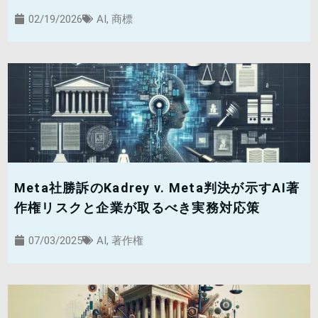
02/19/2026
AI
,
商標
Meta社勝訴のKadrey v. Meta判決が示すAI著
作権リスクと企業が取るべき実務対応策
07/03/2025
AI
,
著作権