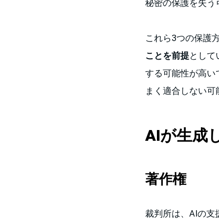
秘密の保護を失う
これら3つの保護
ことを前提
として
する可能性が高い
まく適合しない可
AIが生
著作権
裁判所は、AIの