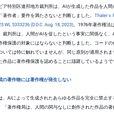
ビア特別区連邦地方裁判所は、AIが生成した作品を人間
「著作者」要件を満たさないと判断しました。
Thaler v.
3 WL 5333236 (D.D.C. Aug. 18, 2023)
。1976年著作権
、裁判所は、人間がAIを促したという事実に関係なく、
作権保護の対象にはならないと判断しました。コードの
ついては特に触れていませんが、同じ原則が適用されます
た作品に著作権保護を認めることに躊躇しているようで
作成の著作物には著作権が発生しない
は、AIによって生成されたあらゆる作品を完全に禁止す
、「著作権局は、人間の関与なしに創作された作品の著