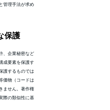
と管理手法が求め
な保護
許、企業秘密など
構成要素を保護す
保護するものでは
等価物（コードは
きません。著作権
実際の類似性に基