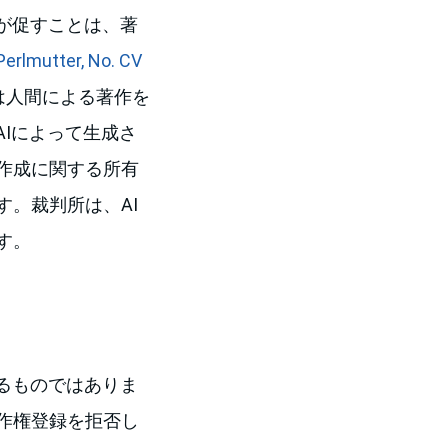
が促すことは、著
 Perlmutter, No. CV
法は人間による著作を
AIによって生成さ
作成に関する所有
。裁判所は、AI
す。
るものではありま
作権登録を拒否し