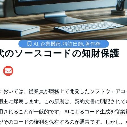
AI
,
企業機密
,
特許出願
,
著作権
時代のソースコードの知財保護
においては、従業員が職務上で開発したソフトウェアコ
用主に帰属します。この原則は、契約文書に明記されて
用されることが一般的です。AIによるコード生成を従業
がそのコードの権利を保有するのが通常です。しかし、A