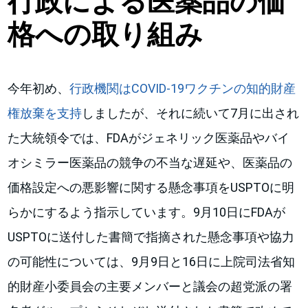
行政による医薬品の価
格への取り組み
今年初め、
行政機関はCOVID-19ワクチンの知的財産
権放棄を支持
しましたが、それに続いて7月に出され
た大統領令では、FDAがジェネリック医薬品やバイ
オシミラー医薬品の競争の不当な遅延や、医薬品の
価格設定への悪影響に関する懸念事項をUSPTOに明
らかにするよう指示しています。9月10日にFDAが
USPTOに送付した書簡で指摘された懸念事項や協力
の可能性については、9月9日と16日に上院司法省知
的財産小委員会の主要メンバーと議会の超党派の署