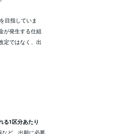
化を目指していま
金が発生する仕組
改定ではなく、出
課される1区分あたり
報など、出願に必要