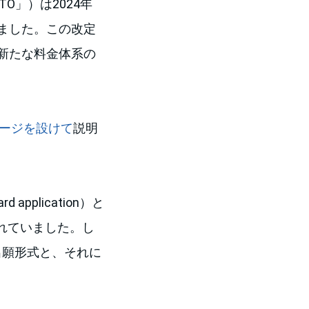
USPTO」）は2024年
ました。この改定
新たな料金体系の
ページを設けて
説明
pplication）と
用意されていました。し
出願形式と、それに