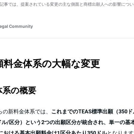
出願料金体系の大幅な変更
金体系の概要
日からの新料金体系では、
これまでのTEAS標準出願（350ド
0ドル/区分）という2つの出願区分が統合され、単一の基
における基本出願料金は1区分あたり350ドル
となります