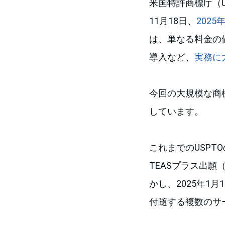
米国特許商標庁（Unite
11月18日、
202
は、単なる料金の
導入など、
実務に
今回の大規模な商
しています。
これまでのUSPTOの
TEASプラス出願（T
かし、2025年1
付随する複数のサ