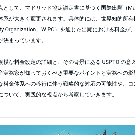
して、マドリッド協定議定書に基づく国際出願（Madrid ap
体系が大きく変更されます。具体的には、世界知的所有権機
Property Organization、WIPO）を通じた出願における料金
が決まっています。
模な料金改定の詳細と、その背景にある USPTO の
産実務家が知っておくべき重要なポイントと実務への影
な料金体系への移行に伴う戦略的な対応の可能性や、コ
について、実践的な視点から考察していきます。