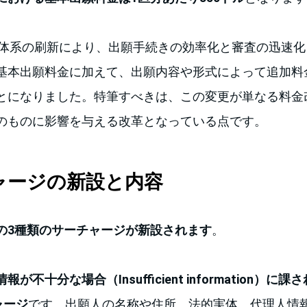
料金体系の刷新により、出願手続きの効率化と審査の迅速
基本出願料金に加えて、出願内容や形式によって追加料
とになりました。特筆すべきは、この変更が単なる料金
のものに影響を与える改革となっている点です。
チャージの新設と内容
の3種類のサーチャージが新設されます
。
が不十分な場合（Insufficient information）に
ャージ
です。出願人の名称や住所、法的実体、代理人情