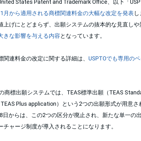
d States Patent and Trademark Office、以下「
5年1月から適用される商標関連料金の大幅な改定を発表
し
値上げにとどまらず、出願システムの抜本的な見直しや
大きな影響を与える内容
となっています。
標関連料金の改定に関する詳細は、
USPTOでも専用の
商標出願システムでは、TEAS標準出願（TEAS Standard a
EAS Plus application）という2つの出願形式が
月18日からは、この2つの区分が廃止され、新たな単一の
ーチャージ制度が導入されることになります。