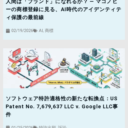
人間は「ブランド」になれるか？ — マコノヒ
ーの商標登録に見る、AI時代のアイデンティテ
ィ保護の最前線
02/19/2026
AI
,
商標
ソフトウェア特許適格性の新たな転換点：US
Patent No. 7,679,637 LLC v. Google LLC事
件
01/25/2026
特許出願
,
訴訟