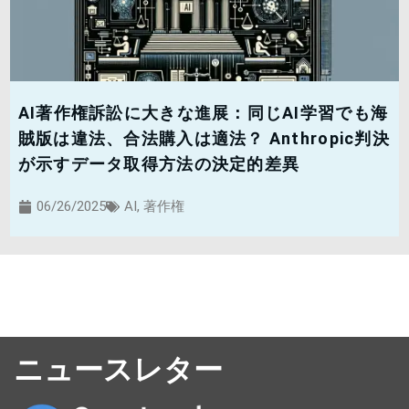
AI著作権訴訟に大きな進展：同じAI学習でも海
賊版は違法、合法購入は適法？ Anthropic判決
が示すデータ取得方法の決定的差異
06/26/2025
AI
,
著作権
ニュースレター