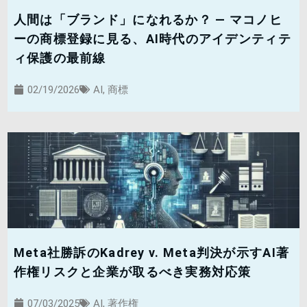
人間は「ブランド」になれるか？ — マコノヒ
ーの商標登録に見る、AI時代のアイデンティテ
ィ保護の最前線
02/19/2026
AI
,
商標
Meta社勝訴のKadrey v. Meta判決が示すAI著
作権リスクと企業が取るべき実務対応策
07/03/2025
AI
,
著作権