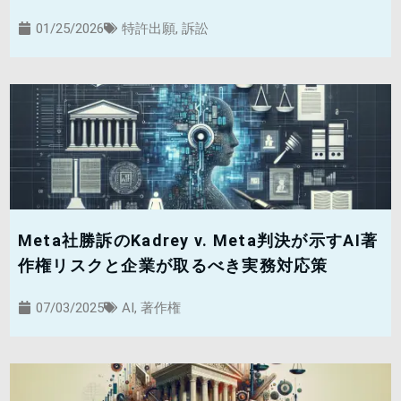
01/25/2026
特許出願
,
訴訟
Meta社勝訴のKadrey v. Meta判決が示すAI著
作権リスクと企業が取るべき実務対応策
07/03/2025
AI
,
著作権