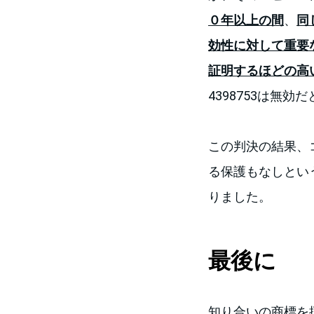
０年以上の間
、
同
効性に対して重要
証明するほどの高
4398753は無
この判決の結果、コ
る保護もなしとい
りました。
最後に
知り合いの商標を