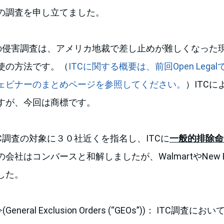
の調査を申し立てました。
財の侵害調査は、アメリカ地裁で差し止めが難しくなった
使の方法です。（
ITCに関する概要は、前回Open Leg
ェビナーのまとめページを参照してください。
）ITC
すが、今回は商標です。
C調査の対象に３０社近くを指名し、ITCに
一般的排除命
社はコンバースと和解しましたが、WalmartやNew Ba
した。
neral Exclusion Orders (“GEOs”))： ITC調