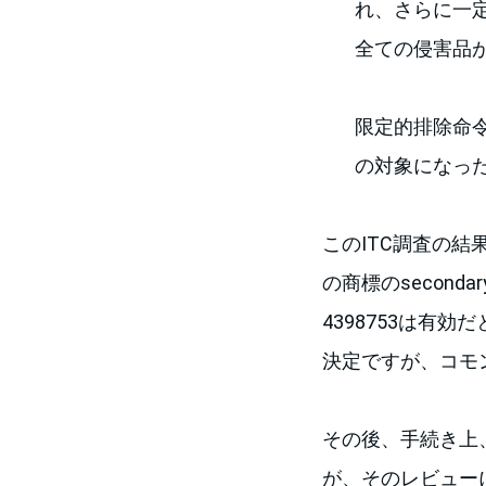
れ、さらに一
全ての侵害品
限定的排除命令(Li
の対象になっ
このITC調査の結果、
の商標のsecondar
4398753は有効だ
決定ですが、コモン
その後、手続き上、
が、そのレビュー