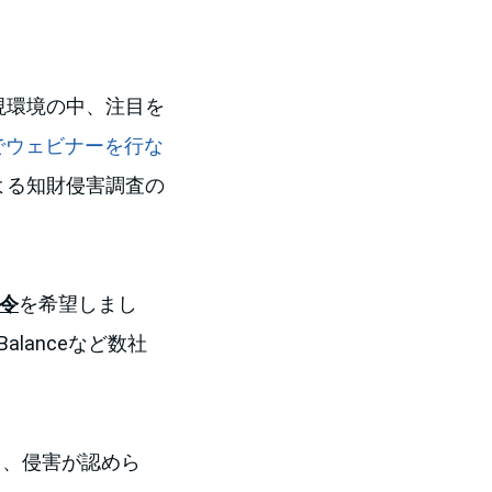
現環境の中、注目を
alでウェビナーを行な
による知財侵害調査の
令
を希望しまし
lanceなど数社
査において、侵害が認めら