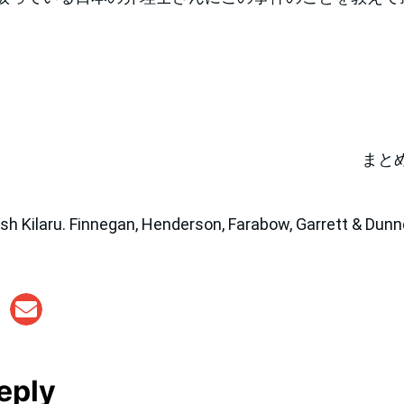
まと
laru. Finnegan, Henderson, Farabow, Garrett & Dunne
eply