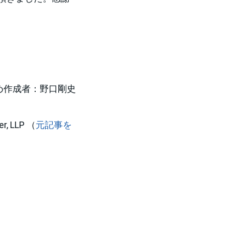
め作成者：野口剛史
r, LLP （
元記事を