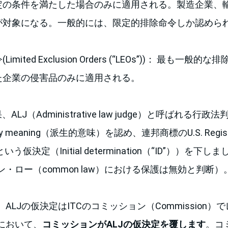
定の条件を満たした場合のみに適用される。製造企業、
が対象になる。一般的には、限定的排除命令しか認めら
mited Exclusion Orders (“LEOs”))： 最も一般
た企業の侵害品のみに適用される。
ALJ（Administrative law judge）と呼ばれる
y meaning（派生的意味）を認め、連邦商標のU.S. Registra
という仮決定（Initial determination（“ID”））を
・ロー（common law）における保護は無効と判断）
ALJの仮決定はITCのコミッション（Commission
において、
コミッションがALJの仮決定を覆します
。コ