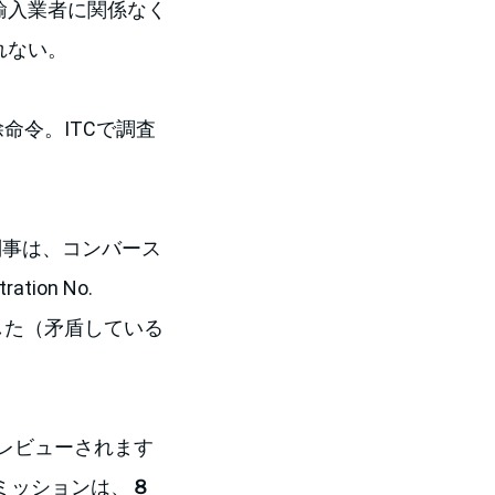
輸入業者に関係なく
れない。
的な排除命令。ITCで調査
行政法判事は、コンバース
tion No.
下しました（矛盾している
。
）でレビューされます
ミッションは、
８