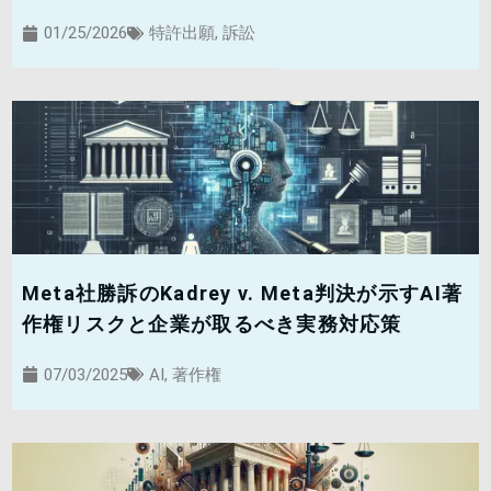
01/25/2026
特許出願
,
訴訟
Meta社勝訴のKadrey v. Meta判決が示すAI著
作権リスクと企業が取るべき実務対応策
07/03/2025
AI
,
著作権