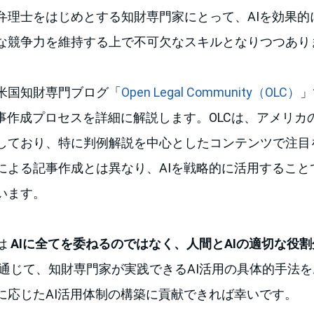
弁理士をはじめとする知財専門家にとって、AIを効果的
な競争力を維持する上で不可欠なスキルとなりつつあり
米国知財専門ブログ「
Open Legal Community（OLC）
」
記事作成プロセスを詳細に解説します。OLCは、アメリカ
しており、特に判例解説を中心としたコンテンツで注目
による記事作成とは異なり、AIを戦略的に活用すること
います。
は
AIに全てを委ねるのではなく、人間とAIの適切な役
通じて、知財専門家が実践できるAI活用の具体的手法
に応じたAI活用体制の構築に貢献できれば幸いです。