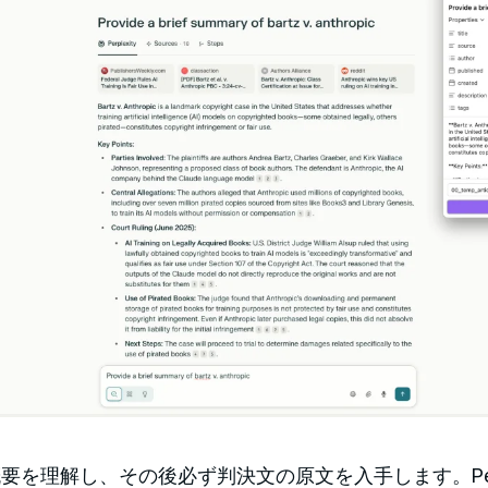
tyで概要を理解し、その後必ず判決文の原文を入手します。Perp