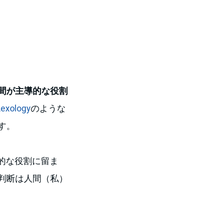
間が主導的な役割
Lexology
のような
す。
的な役割に留ま
判断は人間（私）