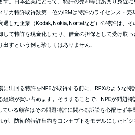
ます。日本企業にとって、特許の売却等はあまり身近に
メリカ特許取得数第一位のIBMは特許のライセンス・売
した企業（Kodak, Nokia, Nortelなど）の特許は
却して特許を現金化したり、借金の担保として受け取っ
り出すという例も珍しくはありません。
場に出回る特許をNPEが取得する前に、RPXのような特
る組織が買い占めます。そうすることで、NPEが問題特
入している顧客はその問題特許に関わる訴訟を心配せず事
れが、防衛的特許集約をコンセプトをモデルにしたビジ