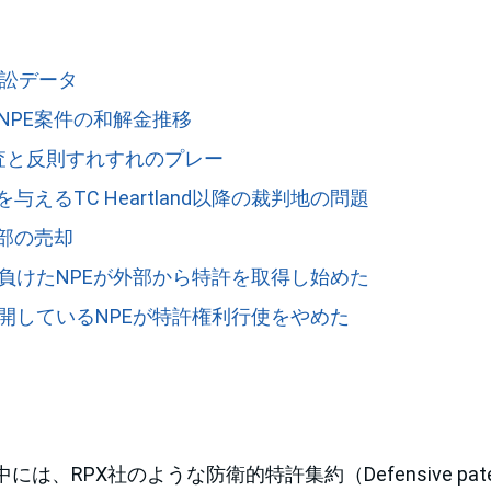
E訴訟データ
NPE案件の和解金推移
審査と反則すれすれのプレー
を与えるTC Heartland以降の裁判地の問題
業部の売却
負けたNPEが外部から特許を取得し始めた
開しているNPEが特許権利行使をやめた
、RPX社のような防衛的特許集約（Defensive patent a