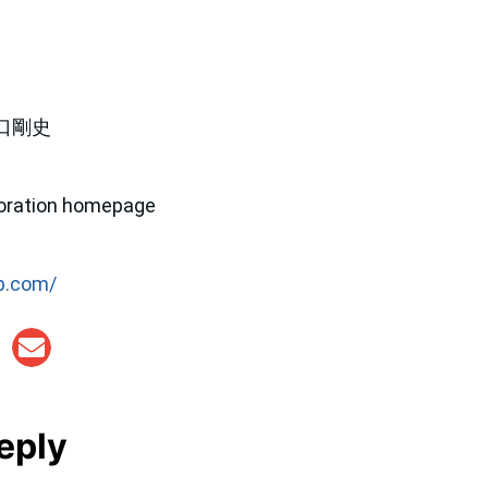
口剛史
ation homepage
p.com/
eply