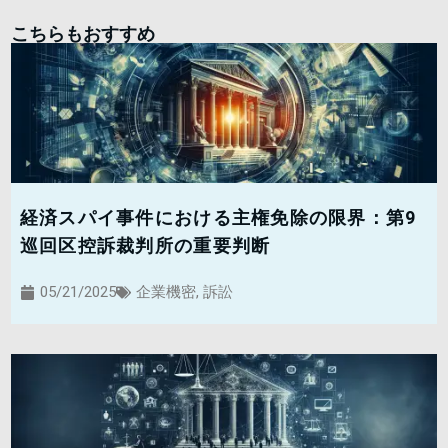
こちらもおすすめ
経済スパイ事件における主権免除の限界：第9
巡回区控訴裁判所の重要判断
05/21/2025
企業機密
,
訴訟