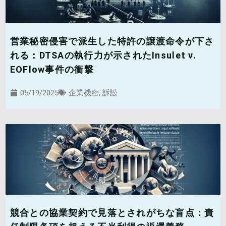
営業秘密侵害で派生した特許の譲渡命令が下さ
れる：DTSAの執行力が示されたInsulet v.
EOFlow事件の衝撃
05/19/2025
企業機密
,
訴訟
競合との協業契約で見落とされがちな盲点：責