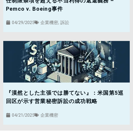
任制限条項を超える不当利得の返還義務 –
Pemco v. Boeing事件
04/29/2025
企業機密
,
訴訟
『漠然とした主張では勝てない』：米国第5巡
回区が示す営業秘密訴訟の成功戦略
04/21/2025
企業機密