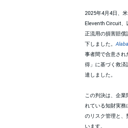
2025年4月4日、米国第
Eleventh C
正流用の損害賠償
下しました。
Alaba
事者間で合意され
得」に基づく救済
達しました。
この判決は、企業
れている知財実務
のリスク管理と、
います。