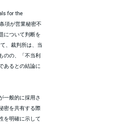
 for the
制限条項が営業秘密不
題について判断を
いて、裁判所は、当
ものの、「不当利
であるとの結論に
が一般的に採用さ
秘密を共有する際
性を明確に示して