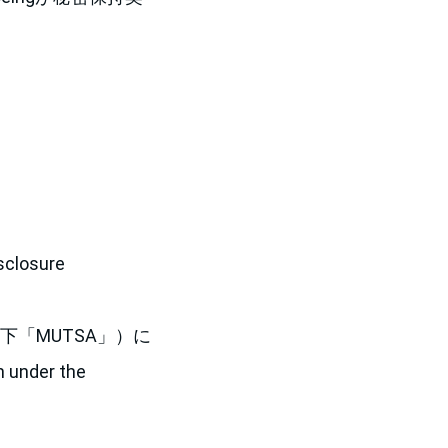
closure
t、以下「MUTSA」）に
under the