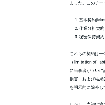
ました。このチー
基本契約(Maste
作業分担契約 (Wo
秘密保持契約（ND
これらの契約は一
（limitation 
に当事者が互いに
損害、および結果的損害」（”i
を明示的に除外し
しかし、当初は協力