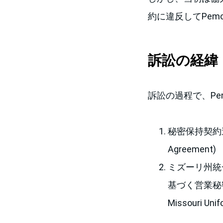
約に違反してPe
訴訟の経緯
訴訟の過程で、Pe
秘密保持契約違反に基
Agreement)
ミズーリ州統一営業
基づく営業秘密不正流用
Missouri Unif