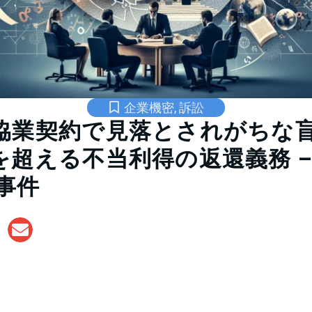
企業機密
,
訴訟
協業契約で見落とされがちな
超える不当利得の返還義務 – 
ng事件