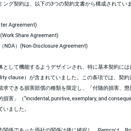
ミング契約は、以下の3つの契約文書から構成されてい
r Agreement)
rk Share Agreement)
A）(Non-Disclosure Agreement)
体として機能するようデザインされ、特に基本契約には
of liability clause）が含まれていました。この条項で
請求できる損害賠償の種類を限定し、「付随的損害、懲
ncidental, punitive, exemplary, and conseque
ていました。
関係であった両社の関係は後に破綻し、Pemcoは、Boe