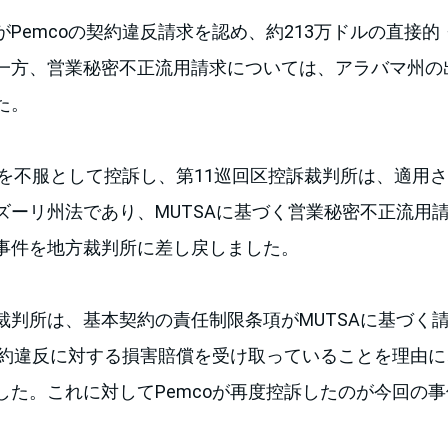
Pemcoの契約違反請求を認め、約213万ドルの直接
一方、営業秘密不正流用請求については、アラバマ州の
た。
判断を不服として控訴し、第11巡回区控訴裁判所は、適用
ズーリ州法であり、MUTSAに基づく営業秘密不正流用
事件を地方裁判所に差し戻しました。
裁判所は、基本契約の責任制限条項がMUTSAに基づく
に契約違反に対する損害賠償を受け取っていることを理由
した。これに対してPemcoが再度控訴したのが今回の