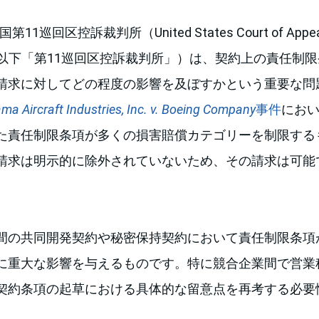
11巡回区控訴裁判所（United States Court of Appeals
ircuit、以下「第11巡回区控訴裁判所」）は、契約上の責任
請求に対してどの程度の影響を及ぼすかという重要な問
ma Aircraft Industries, Inc. v. Boeing Company
事件
にお
た責任制限条項が多くの損害賠償カテゴリーを制限する
請求は明示的に除外されていないため、その請求は可能
間の共同開発契約や秘密保持契約において責任制限条項
に重大な影響を与えるものです。特に競合企業間で営業
契約条項の起草における具体的な留意点を再考する必要