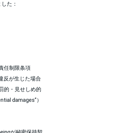
ました：
責任制限条項
は、契約違反が生じた場合
罰的・見せしめ的
ntial damages”）
ingが秘密保持契