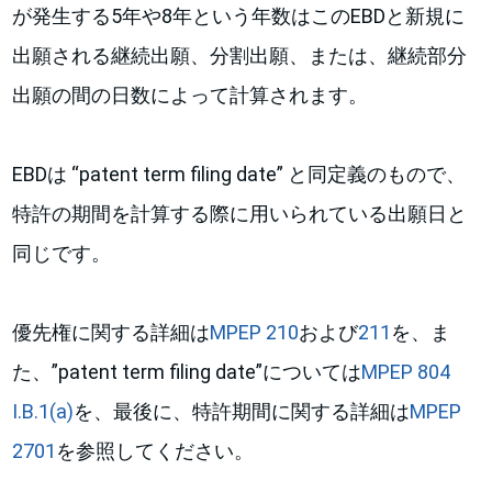
が発生する5年や8年という年数はこのEBDと新規に
出願される継続出願、分割出願、または、継続部分
出願の間の日数によって計算されます。
EBDは “patent term filing date” と同定義のもので、
特許の期間を計算する際に用いられている出願日と
同じです。
優先権に関する詳細は
MPEP 210
および
211
を、ま
た、”patent term filing date”については
MPEP 804
I.B.1(a)
を、最後に、特許期間に関する詳細は
MPEP
2701
を参照してください。