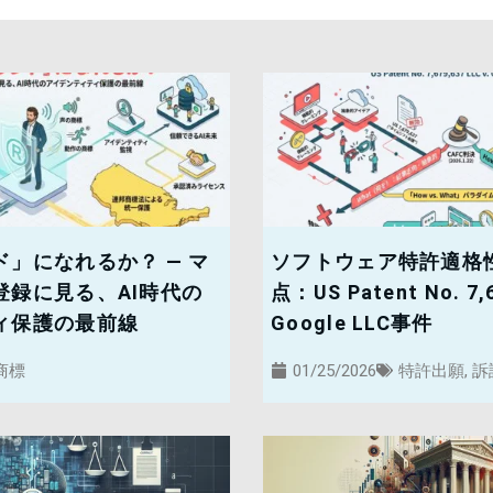
」になれるか？ — マ
ソフトウェア特許適格
登録に見る、AI時代の
点：US Patent No. 7,6
ィ保護の最前線
Google LLC事件
商標
01/25/2026
特許出願
,
訴