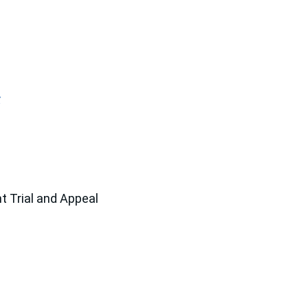
タ
rial and Appeal