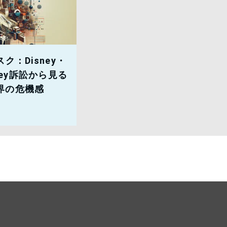
ク：Disney・
ourney訴訟から見る
界の危機感