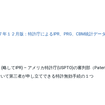
７年１２月版：特許庁によるIPR、PRG、CBM統計デー
eview (略してIPR) – アメリカ特許庁(USPTO)の審判部（Patent T
AB）において第三者が申し立てできる特許無効手続の１つ