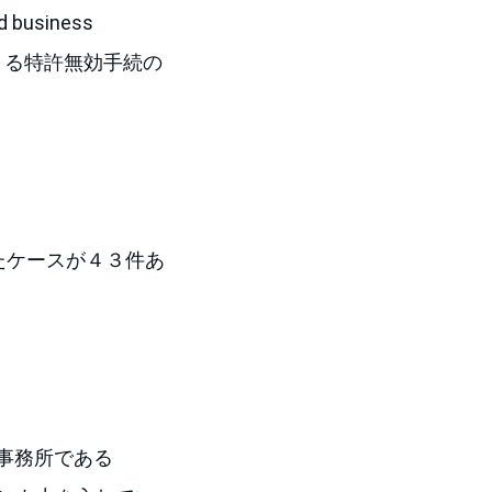
business
きる特許無効手続の
たケースが４３件あ
事務所である