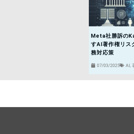
Meta社勝訴のKa
すAI著作権リ
務対応策
07/03/2025
AI
,