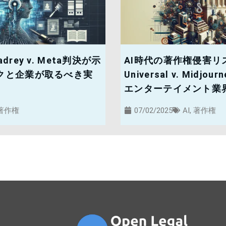
drey v. Meta判決が示
AI時代の著作権侵害リス
スクと企業が取るべき実
Universal v. Midj
エンターテイメント業
著作権
07/02/2025
AI
,
著作権