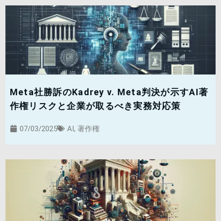
Meta社勝訴のKadrey v. Meta判決が示すAI著
作権リスクと企業が取るべき実務対応策
07/03/2025
AI
,
著作権