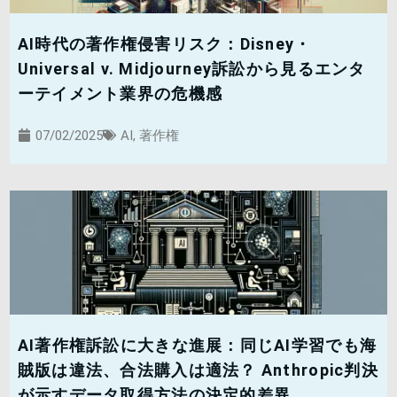
AI時代の著作権侵害リスク：Disney・
Universal v. Midjourney訴訟から見るエンタ
ーテイメント業界の危機感
07/02/2025
AI
,
著作権
AI著作権訴訟に大きな進展：同じAI学習でも海
賊版は違法、合法購入は適法？ Anthropic判決
が示すデータ取得方法の決定的差異