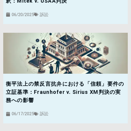
釈：Mitek v. USAA判決
06/20/2025
訴訟
衡平法上の禁反言抗弁における「信頼」要件の
立証基準：Fraunhofer v. Sirius XM判決の実
務への影響
06/17/2025
訴訟