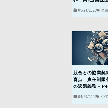
05/21/2025
企
競合との協業契
盲点：責任制限
の返還義務 – Pem
04/29/2025
企