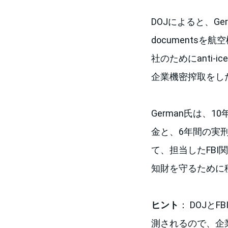
DOJによると、Ger
documents
社のためにanti-i
企業機密搾取をし
German氏は、
金と、6年間の実
て、担当したFBI
知財を守るために
ヒント
： DOJ
測されるので、企