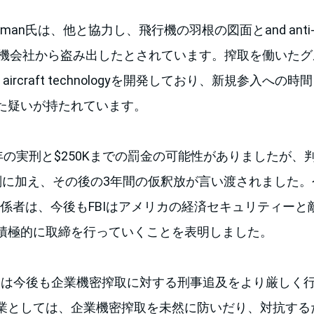
man氏は、他と協力し、飛行機の羽根の図面とand anti-ice 
を航空機会社から盗み出したとされています。搾取を働いた
ce aircraft technologyを開発しており、新規参入へ
た疑いが持たれています。
10年の実刑と$250Kまでの罰金の可能性がありましたが、判
刑に加え、その後の3年間の仮釈放が言い渡されました。
関係者は、今後もFBIはアメリカの経済セキュリティー
積極的に取締を行っていくことを表明しました。
とFBIは今後も企業機密搾取に対する刑事追及をより厳しく
業としては、企業機密搾取を未然に防いだり、対抗する