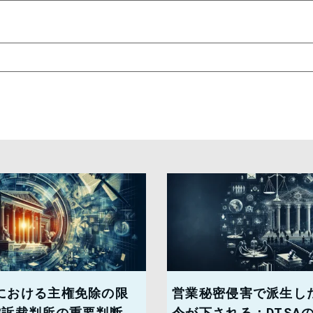
における主権免除の限
営業秘密侵害で派生し
控訴裁判所の重要判断
令が下される：DTSA