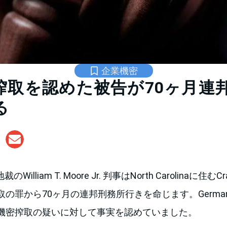
企業機密
搾取を認めた被告が70ヶ月連
る
William T. Moore Jr. 判事はNorth Carolinaに住むC
の罪から70ヶ月の連邦刑務所行きを命じます。German
機密搾取の疑いに対して事実を認めていました。