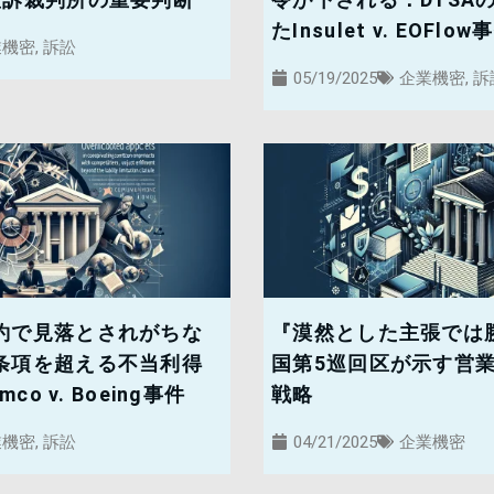
たInsulet v. EOFl
業機密
,
訴訟
05/19/2025
企業機密
,
訴
約で見落とされがちな
『漠然とした主張では
条項を超える不当利得
国第5巡回区が示す営
co v. Boeing事件
戦略
業機密
,
訴訟
04/21/2025
企業機密