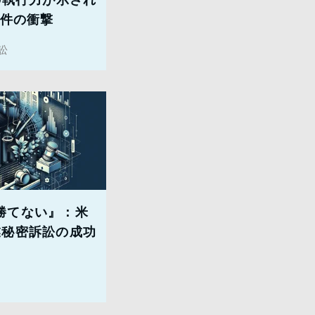
ow事件の衝撃
訟
勝てない』：米
業秘密訴訟の成功