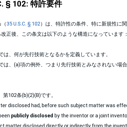
.C. § 102: 特許要件
条（
35 U.S.C. § 102
）は、特許性の条件、特に新規性に関
よる改正後、この条文は以下のような構造になっています
a)項では、何が先行技術となるかを定義しています。
b)項では、(a)項の例外、つまり先行技術とみなされない場
02条(b)(2)(B)です。
ter disclosed had, before such subject matter was effec
 been
publicly disclosed
by the inventor or a joint invent
t matter disclosed directly or indirectly from the invento