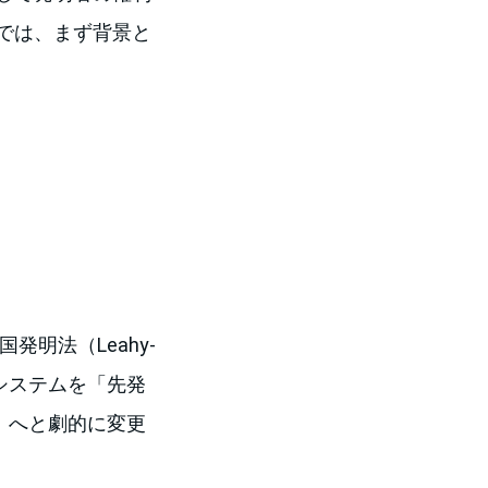
では、まず背景と
明法（Leahy-
の特許システムを「先発
File）へと劇的に変更