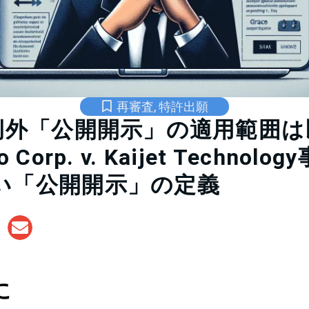
再審査
,
特許出願
の例外「公開開示」の適用範囲
 Corp. v. Kaijet Technol
い「公開開示」の定義
に