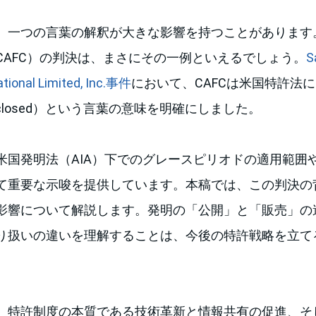
、一つの言葉の解釈が大きな影響を持つことがあります
CAFC）の判決は、まさにその一例といえるでしょう。
S
ational Limited, Inc.事件
において、CAFCは米国特許法
 disclosed）という言葉の意味を明確にしました。
米国発明法（AIA）下でのグレースピリオドの適用範囲
て重要な示唆を提供しています。本稿では、この判決の
影響について解説します。発明の「公開」と「販売」の
り扱いの違いを理解することは、今後の特許戦略を立て
、特許制度の本質である技術革新と情報共有の促進、そ