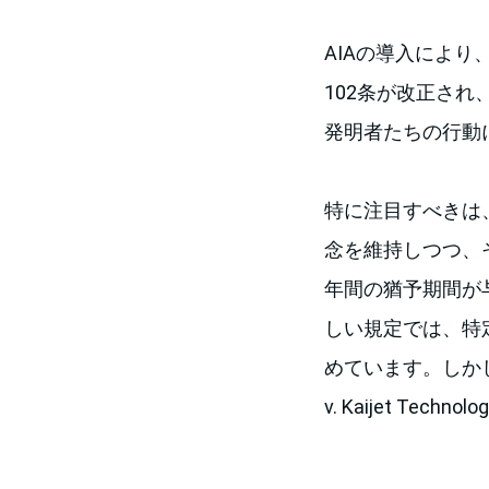
AIAの導入によ
102条が改正さ
発明者たちの行動
特に注目すべきは、
念を維持しつつ、
年間の猶予期間が
しい規定では、特
めています。しかし
v. Kaijet Te