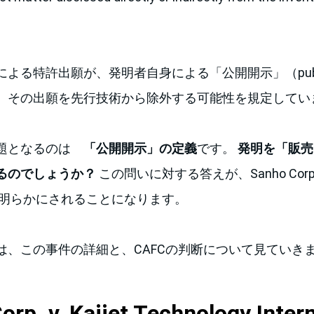
る特許出願が、発明者自身による「公開開示」（public d
、その出願を先行技術から除外する可能性を規定してい
問題となるのは
「公開開示」の定義
です。
発明を「販売
るのでしょうか？
この問いに対する答えが、Sanho Corp. v.
事件で明らかにされることになります。
は、この事件の詳細と、CAFCの判断について見ていき
orp. v. Kaijet Technology Inter