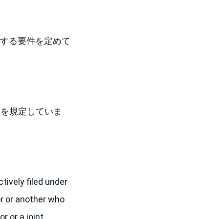
する要件を定めて
：
合を規定していま
tively filed under
or or another who
r or a joint