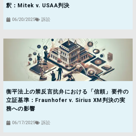
釈：Mitek v. USAA判決
06/20/2025
訴訟
衡平法上の禁反言抗弁における「信頼」要件の
立証基準：Fraunhofer v. Sirius XM判決の実
務への影響
06/17/2025
訴訟