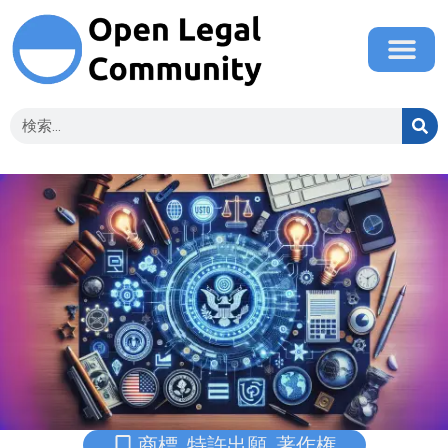
商標
,
特許出願
,
著作権