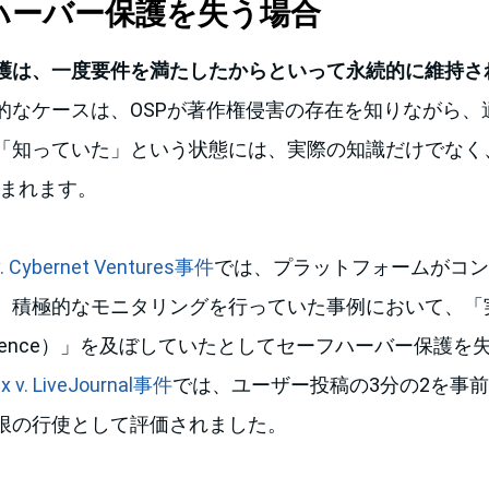
フハーバー保護を失う場合
護は、一度要件を満たしたからといって永続的に維持さ
的なケースは、OSPが著作権侵害の存在を知りながら、
「知っていた」という状態には、実際の知識だけでなく
も含まれます。
 v. Cybernet Ventures事件
では、プラットフォームがコン
、積極的なモニタリングを行っていた事例において、「
al influence）」を及ぼしていたとしてセーフハーバー保
ix v. LiveJournal事件
では、ユーザー投稿の3分の2を事
限の行使として評価されました。