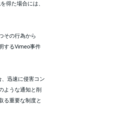
知識を得た場合には、
つその行為から
るVimeo事件
た場合、迅速に侵害コン
のような通知と削
取る重要な制度と