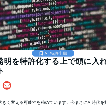
AI
,
特許出願
の発明を特許化する上で頭に入
ト
を大きく変える可能性を秘めています。今まさにAI時代