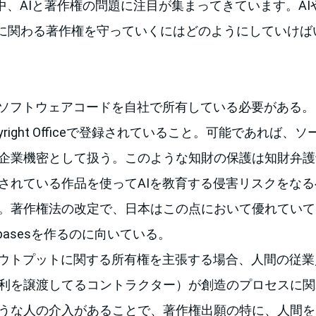
中、AIと著作権の問題に注目が集まってきています。AI
に関わる著作権を守っていくにはどのようにしていけば
のソフトウェアコードを自社で所有している必要がある
Copyright Officeで登録されていること。可能であれば
企業機密として扱う。このような知財の保護は知財弁護
されている作品を使ってAIを教育する侵害リスクをな
。著作権法の改定で、日本はこの点において優れていて、m
databasesを作るのに向いている。
アウトプットに関する所有権を主張する場合、人間の従
利を譲渡してるコントラクター）が創造のプロセスに関
うな人の介入があることで、著作権出願の特に、人間を