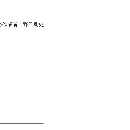
め作成者：野口剛史
）