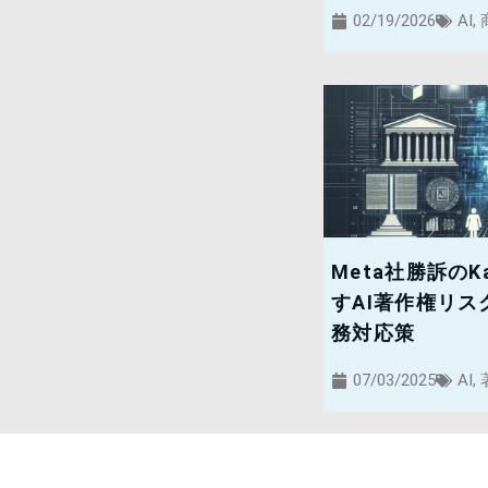
02/19/2026
AI
,
Meta社勝訴のKa
すAI著作権リ
務対応策
07/03/2025
AI
,