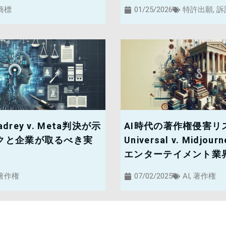
商標
01/25/2026
特許出願
,
訴
drey v. Meta判決が示
AI時代の著作権侵害リス
スクと企業が取るべき実
Universal v. Midj
エンターテイメント業
著作権
07/02/2025
AI
,
著作権