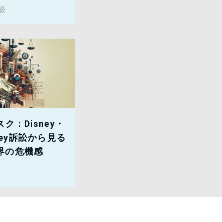
訟
ク：Disney・
ourney訴訟から見る
界の危機感