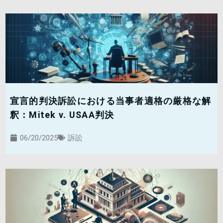
宣言的判決訴訟における当事者適格の厳格な解
釈：Mitek v. USAA判決
06/20/2025
訴訟