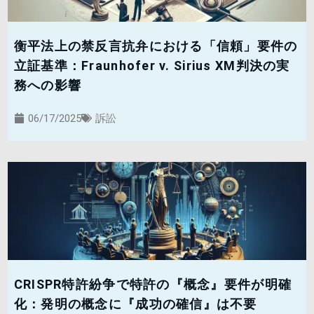
衡平法上の禁反言抗弁における「信頼」要件の
立証基準：Fraunhofer v. Sirius XM判決の実
務への影響
06/17/2025
訴訟
CRISPR特許紛争で特許の『概念』要件が明確
化：発明の概念に『成功の確信』は不要