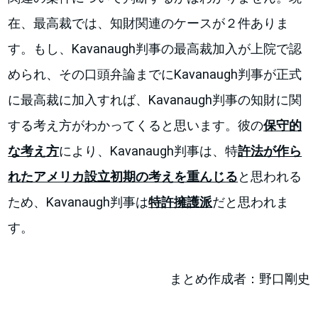
在、最高裁では、知財関連のケースが２件ありま
す。もし、Kavanaugh判事の最高裁加入が上院で認
められ、その口頭弁論までにKavanaugh判事が正式
に最高裁に加入すれば、Kavanaugh判事の知財に関
する考え方がわかってくると思います。彼の
保守的
な考え方
により、Kavanaugh判事は、特
許法が作ら
れたアメリカ設立初期の考えを重んじる
と思われる
ため、Kavanaugh判事は
特許擁護派
だと思われま
す。
まとめ作成者：野口剛史