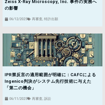
Zeiss X-Ray Microscopy, Inc. 事件の実務へ
の影響
06/12/2025
再審査
,
特許出願
IPR禁反言の適用範囲が明確に：CAFCによる
Ingenico判決がシステム先行技術に与えた
「第二の機会」
06/11/2025
再審査
,
訴訟