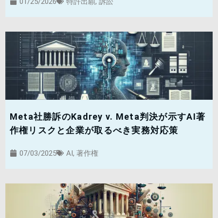
01/25/2026
特許出願
,
訴訟
Meta社勝訴のKadrey v. Meta判決が示すAI著
作権リスクと企業が取るべき実務対応策
07/03/2025
AI
,
著作権