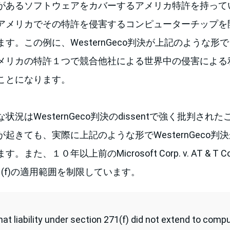
があるソフトウェアをカバーするアメリカ特許を持って
アメリカでその特許を侵害するコンピューターチップを
す。この例に、WesternGeco判決が上記のような形
メリカの特許１つで競合他社による世界中の侵害による
ことになります。
況はWesternGeco判決のdissentで強く批判され
起きても、実際に上記のような形でWesternGeco判
また、１０年以上前のMicrosoft Corp. v. AT & T
71(f)の適用範囲を制限しています。
hat liability under section 271(f) did not extend to com