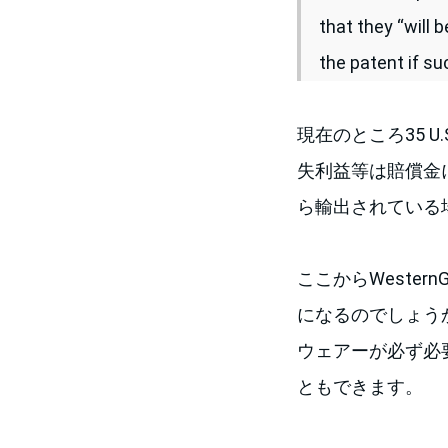
that they “will 
the patent if s
現在のところ35 U
失利益等は賠償金に
ら輸出されている
ここからWester
になるのでしょう
ウェアーが必ず必
ともできます。