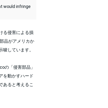
t would infringe
における侵害による損
害部品がアメリカか
示唆しています。
ecoの「侵害部品」
アを動かすハード
であると考えるこ