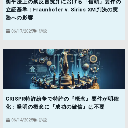
衡平法上の禁反言抗弁における「信頼」要件の
立証基準：Fraunhofer v. Sirius XM判決の実
務への影響
06/17/2025
訴訟
CRISPR特許紛争で特許の『概念』要件が明確
化：発明の概念に『成功の確信』は不要
06/14/2025
訴訟