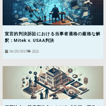
宣言的判決訴訟における当事者適格の厳格な解
釈：Mitek v. USAA判決
06/20/2025
訴訟