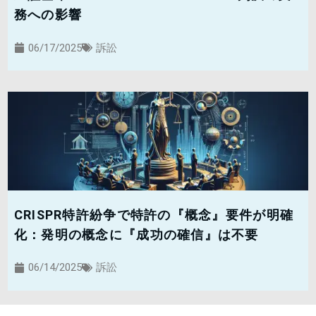
務への影響
06/17/2025
訴訟
CRISPR特許紛争で特許の『概念』要件が明確
化：発明の概念に『成功の確信』は不要
06/14/2025
訴訟