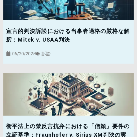
宣言的判決訴訟における当事者適格の厳格な解
釈：Mitek v. USAA判決
06/20/2025
訴訟
衡平法上の禁反言抗弁における「信頼」要件の
立証基準：Fraunhofer v. Sirius XM判決の実