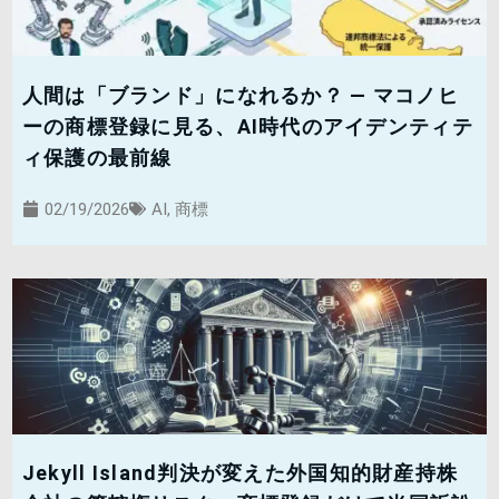
人間は「ブランド」になれるか？ — マコノヒ
ーの商標登録に見る、AI時代のアイデンティテ
ィ保護の最前線
02/19/2026
AI
,
商標
Jekyll Island判決が変えた外国知的財産持株