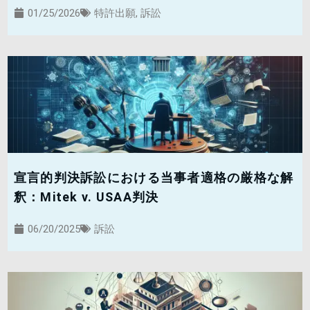
01/25/2026
特許出願
,
訴訟
宣言的判決訴訟における当事者適格の厳格な解
釈：Mitek v. USAA判決
06/20/2025
訴訟