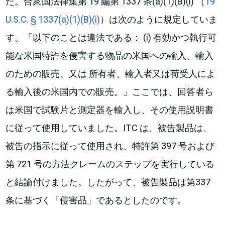
た。合衆国法律集第 19 編第 1337 条(a)(1)(B)(i) （
19
U.S.C. § 1337(a)(1)(B)(i)
）は次のように規定していま
す。「以下のことは違法である： (i) 有効かつ執行可
能な米国特許を侵害する物品の米国への輸入、輸入
のための販売、又は 所有者、輸入者又は荷受人によ
る輸入後の米国内での販売。」ここでは、回答者ら
は米国で試験片と測定器を輸入し、その使用説明書
に従って使用していました。ITC は、被告製品は、
被告の指示に従って使用され、特許第 397 号および
第 721 号の方法クレームのステップを実行している
と結論付けました。したがって、被告製品は第337
条に基づく「侵害品」であるとしたのです。