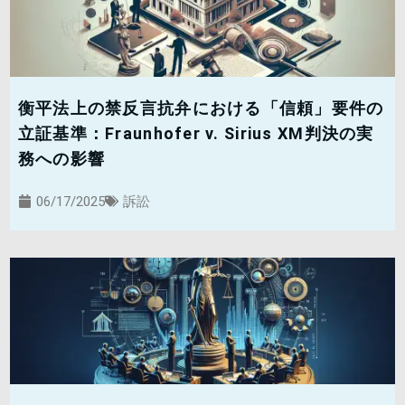
衡平法上の禁反言抗弁における「信頼」要件の
立証基準：Fraunhofer v. Sirius XM判決の実
務への影響
06/17/2025
訴訟