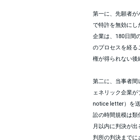
第一に、先願者がハッ
で特許を無効にし
企業は、180日
のプロセスを経る
権が得られない後
第二に、当事者間
ェネリック企業がブ
notice let
訟の時間規模は類
月以内に判決が出る
判所の判決までにさ