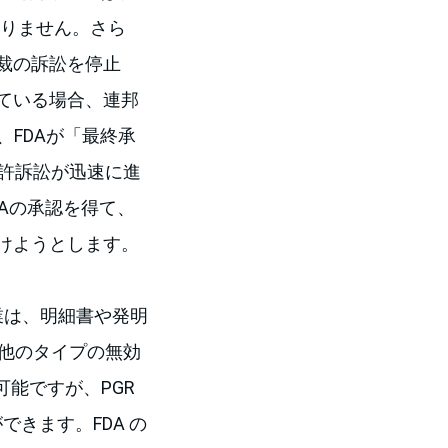
ありません。さら
裁の訴訟を停止
している場合、連邦
、FDAが「最終承
特許訴訟が迅速に進
Aの承認を得て、
けようとします。
業は、明細書や発明
s）など、他のタイプの無効
能ですが、PGR
きます。FDA の