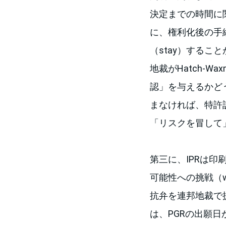
決定までの時間に関
に、権利化後の手
（stay）する
地裁がHatch-
認」を与えるかど
まなければ、特許
「リスクを冒して
第三に、IPRは
可能性への挑戦（writt
抗弁を連邦地裁で
は、PGRの出願日