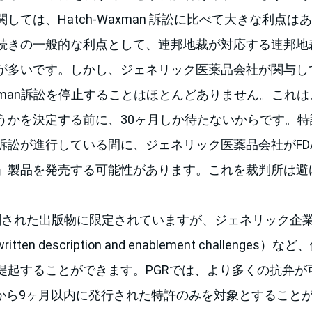
しては、Hatch-Waxman 訴訟に比べて大きな利点は
続きの一般的な利点として、連邦地裁が対応する連邦地
ことが多いです。しかし、ジェネリック医薬品会社が関与
Waxman訴訟を停止することはほとんどありません。これは
うかを決定する前に、30ヶ月しか待たないからです。
訴訟が進行している間に、ジェネリック医薬品会社がFD
」製品を発売する可能性があります。これを裁判所は避
印刷された出版物に限定されていますが、ジェネリック企
en description and enablement challenge
提起することができます。PGRでは、より多くの抗弁が可
から9ヶ月以内に発行された特許のみを対象とすることがで