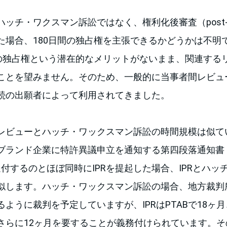
チ・ワクスマン訴訟ではなく、権利化後審査（post-issua
た場合、180日間の独占権を主張できるかどうかは不明
間の独占権という潜在的なメリットがないまま、関連する
ことを望みません。そのため、一般的に当事者間レビュー
続の出願者によって利用されてきました。
レビューとハッチ・ワックスマン訴訟の時間規模は似て
ランド企業に特許異議申立を通知する第四段落通知書（para
ter）を送付するのとほぼ同時にIPRを提起した場合、IPRと
似します。ハッチ・ワックスマン訴訟の場合、地方裁判
ように裁判を予定していますが、IPRはPTABで18ヶ
らに12ヶ月を要することが義務付けられています。その