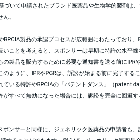
(2)に基づいて申請されたブランド医薬品や生物学的製剤は、
せん。
(2)やBPCIA製品の承認プロセスが広範囲にわたっており、
長いことを考えると、スポンサーは早期に特許の水平線
らの製品を販売するために必要な通知書を送る前にIPRや
このように、IPRやPGRは、訴訟が始まる前に完了する
いる特許やBPCIAの「パテントダンス」（patent d
許がすべて無効になった場合には、訴訟を完全に回避す
(b)(2)スポンサーと同様に、ジェネリック医薬品の申請者も