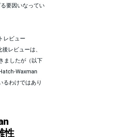
げる要因いなってい
ラントレビュー
権利化後レビューは、
きましたが（以下
h-Waxman
ているわけではあり
an
複雑性