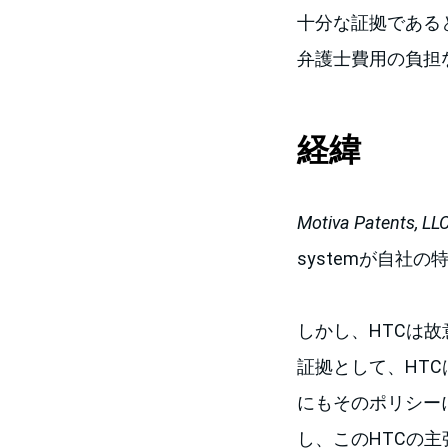
十分な証拠である
弁護士費用の負担
経緯
Motiva Patents, LL
systemが自社
しかし、HTCは故意
証拠として、HT
にもそのポリシー
し、このHTCの