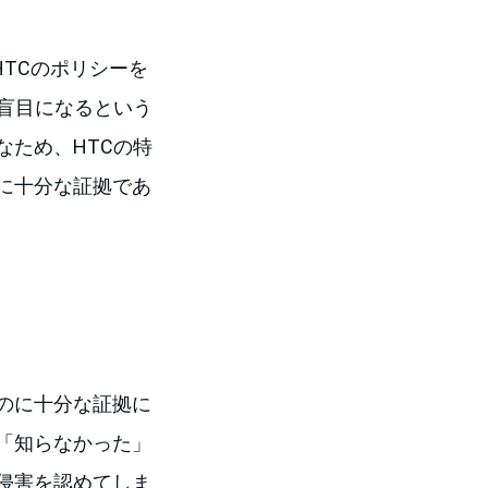
as はHTCのポリシーを
盲目になるという
ため、HTCの特
に十分な証拠であ
のに十分な証拠に
「知らなかった」
侵害を認めてしま