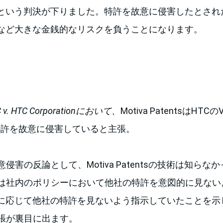
という判決が下りました。特許を故意に侵害したとされ
など大きな金銭的なリスクを負うことになります。
C v. HTC Corporation
において、
Motiva PatentsはHTCのVive
の特許を故意に侵害していると主張。
侵害の反論として、Motiva Patentsの技術は知ら
Cは社内のポリシーにおいて他社の特許を意図的に見ない
に応じて他社の特許を見ないよう指示していたことを示
主張が裏目に出ます。