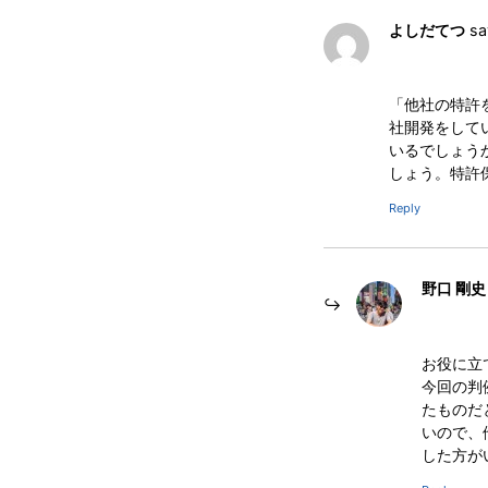
よしだてつ
sa
「他社の特許
社開発をして
いるでしょう
しょう。特許
Reply
野口 剛史
お役に立
今回の判
たものだ
いので、他
した方が