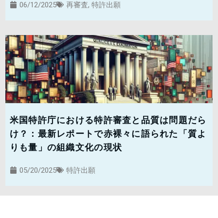
06/12/2025
再審査
,
特許出願
米国特許庁における特許審査と品質は問題だら
け？：最新レポートで赤裸々に語られた「質よ
りも量」の組織文化の現状
05/20/2025
特許出願