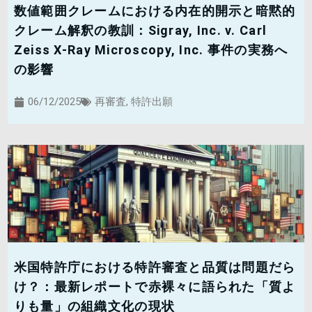
数値範囲クレームにおける内在的開示と暗黙的
クレーム解釈の教訓：Sigray, Inc. v. Carl
Zeiss X-Ray Microscopy, Inc. 事件の実務へ
の影響
06/12/2025
再審査
,
特許出願
米国特許庁における特許審査と品質は問題だら
け？：最新レポートで赤裸々に語られた「質よ
りも量」の組織文化の現状