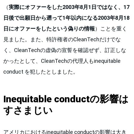
（
実際にオファーをした
2003
年
8
月
1
日ではなく、
17
日後で出願日から遡って
1
年以内になる
2003
年
8
月
18
日にオファーをしたという偽りの情報
）ことを重く
見ました。また、特許権者のCleanTechだけでな
く、CleanTechの虚偽の宣誓を確認ぜず、訂正しな
かったとして、CleanTechの代理人もinequitable
conduct を犯したとしました。
Inequitable conduct
の影響は
すさまじい
アメリカにおけるinequitable conductの影響は大き