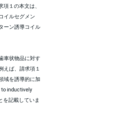
す。請求項１の本文は、
コイルセグメン
ターン誘導コイル
歯車状物品に対す
例えば、請求項１
領域を誘導的に加
inductively
sions”）ことを記載していま