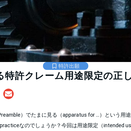
特許出願
る特許クレーム用途限定の正
eamble）でたまに見る（apparatus for …）とい
practiceなのでしょうか？今回は用途限定（intended