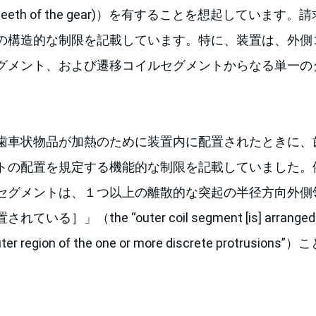
, teeth of the gear)）を有することを想起していま
の構造的な制限を記載しています。特に、装置は、外側
グメント、および遷移コイルセグメントからなる単一の
歯車状物品が加熱のために装置内に配置されたときに、
トの配置を規定する機能的な制限を記載していました。
セグメントは、１つ以上の離散的な突起の半径方向外側
］」（the “outer coil segment [is] arranged to 
y outer region of the one or more discrete protru