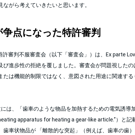
見ながら考えていきたいと思います。
が争点になった特許審判
、特許審判不服審査会（以下「審査会」）は、Ex parte Lov
及び進歩性の拒絶を覆しました。審査会が問題視したの
または機能的制限ではなく、意図された用途に関連する
。
には、「歯車のような物品を加熱するための電気誘導加熱装
on heating apparatus for heating a gear-like articl
歯車状物品が 「離散的な突起」（例えば、歯車の歯）（“di