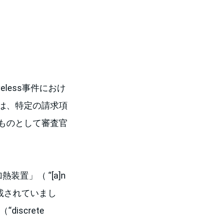
eless事件におけ
は、特定の請求項
ものとして審査官
置」（ “[a]n
e.”）と記載されていまし
screte