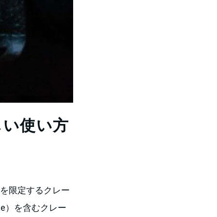
しい使い方
う用途を限定するクレー
 use）を含むクレー