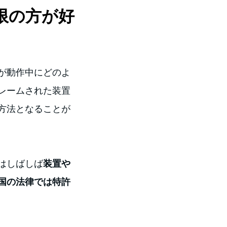
限の方が好
が動作中にどのよ
レームされた装置
方法となることが
はしばしば
装置や
国の法律では特許