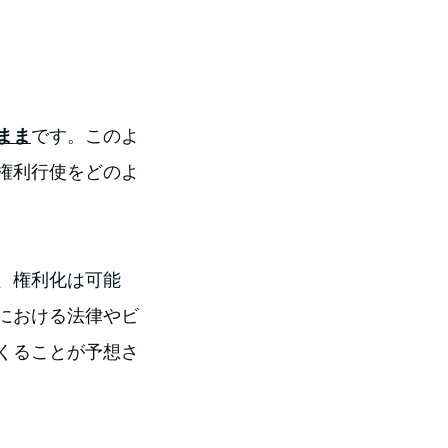
まま
です。このよ
権利行使をどのよ
、権利化は可能
における法律やビ
くることが予想さ