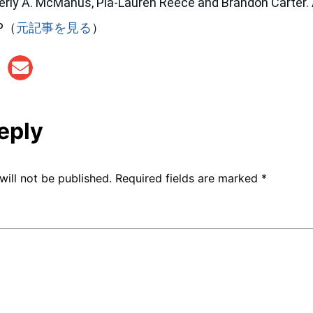
 McManus, Pia-Lauren Reece and Brandon Carter. Air
LP（
元記事を見る
）
eply
will not be published.
Required fields are marked
*