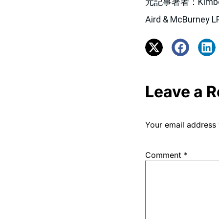
元記事著者：Kimberly A.
Aird & McBurney 
Leave a R
Your email address 
Comment
*