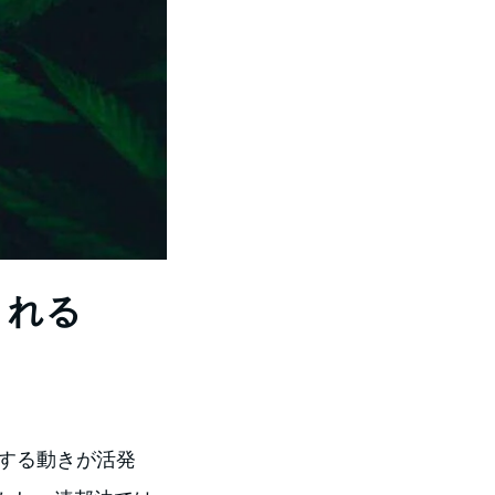
される
化する動きが活発