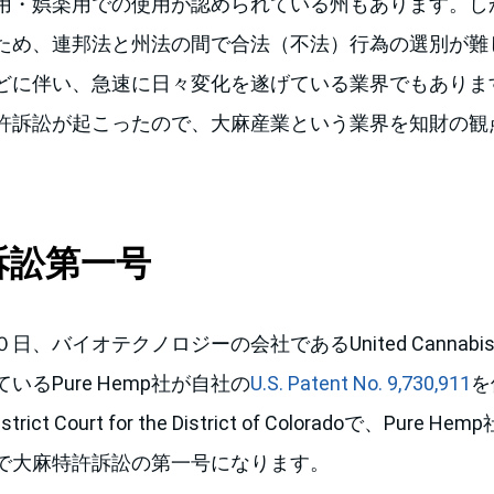
用・娯楽用での使用が認められている州もあります。し
ため、連邦法と州法の間で合法（不法）行為の選別が難
どに伴い、急速に日々変化を遂げている業界でもありま
許訴訟が起こったので、大麻産業という業界を知財の観
訴訟第一号
日、バイオテクノロジーの会社であるUnited Cannab
いるPure Hemp社が自社の
U.S. Patent No. 9,730,911
を
strict Court for the District of Coloradoで、Pur
で大麻特許訴訟の第一号になります。