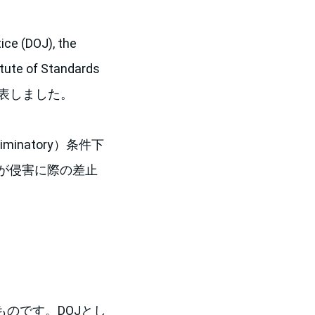
e (DOJ), the
itute of Standards
表しました。
iminatory）条件下
メントが侵害に際の差止
のです。DOJとし