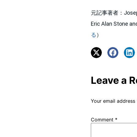
元記事著者：Joseph J. B
Eric Alan Stone an
る
）
Leave a R
Your email address 
Comment
*