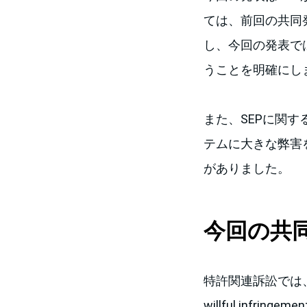
ては、前回の共同
し、今回の発表で
うことを明確にし
また、SEPに関
テムに大きな弊害
がありました。
今回の共
特許関連訴訟では、injuncti
willful infringeme