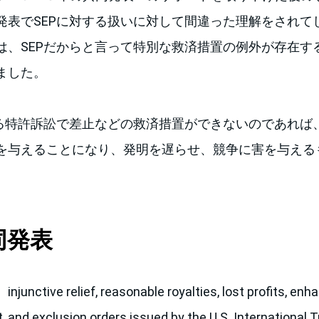
発表でSEPに対する扱いに対して間違った理解をされて
は、SEPだからと言って特別な救済措置の例外が存在す
ました。
する特許訴訟で差止などの救済措置ができないのであれば
を与えることになり、発明を遅らせ、競争に害を与える
同発表
ve relief, reasonable royalties, lost profits, enh
nt, and exclusion orders issued by the U.S. Internationa