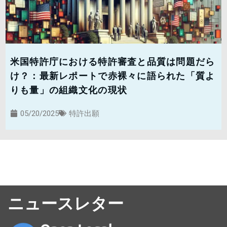
米国特許庁における特許審査と品質は問題だら
け？：最新レポートで赤裸々に語られた「質よ
りも量」の組織文化の現状
05/20/2025
特許出願
ニュースレター